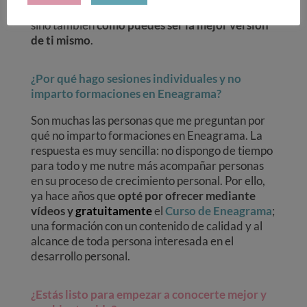
puedo ayudarte a descubrir no solo
quién eres
,
sino también
cómo puedes ser la mejor versión
de ti mismo
.
¿Por qué hago sesiones individuales y no
imparto formaciones en Eneagrama?
Son muchas las personas que me preguntan por
qué no imparto formaciones en Eneagrama. La
respuesta es muy sencilla: no dispongo de tiempo
para todo y me nutre más acompañar personas
en su proceso de crecimiento personal. Por ello,
ya hace años que
opté por ofrecer mediante
vídeos y
gratuitamente
el
Curso de Eneagrama
;
una formación con un contenido de calidad y al
alcance de toda persona interesada en el
desarrollo personal.
¿Estás listo para empezar a conocerte mejor y