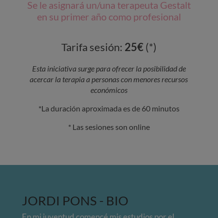
Se le asignará un/una terapeuta Gestalt
en su primer año como profesional
Tarifa sesión:
25€
(*)
Esta iniciativa surge para ofrecer la posibilidad de
acercar la terapia a personas con menores recursos
económicos
*La duración aproximada es de 60 minutos
* Las sesiones son online
JORDI PONS - BIO
En mi juventud comencé mis estudios por el